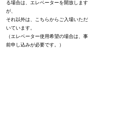
る場合は、エレベーターを開放します
が、
それ以外は、こちらからご入場いただ
いています。
​（エレベーター使用希望の場合は、事
前申し込みが必要です。）
Address
​東京都千代田区九段南3丁目6－1 ア
シスト靖国ビルB1F
E-Mail
lunaoffice@aol.com
TEL
050-3569-8800
(080-4180-8100)