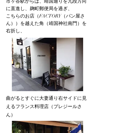
市ヶ谷駅からは、靖国通りを九段方向
に直進し、麹町郵便局を過ぎ、
こちらのお店（FACTORY（パン屋さ
ん））を越えた角（靖国神社南門）を
右折し、
​曲がるとすぐに大妻通り右サイドに見
えるフランス料理店（プレジールさ
ん）